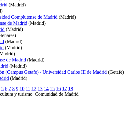
drid
(Madrid)
d)
ersidad Complutense de Madrid
(Madrid)
ense de Madrid
(Madrid)
rid
(Madrid)
Henares)
id
(Madrid)
id
(Madrid)
Madrid)
nse de Madrid
(Madrid)
drid
(Madrid)
n (Campus Getafe) - Universidad Carlos III de Madrid
(Getafe)
adrid
(Madrid)
5
6
7
8
9
10
11
12
13
14
15
16
17
18