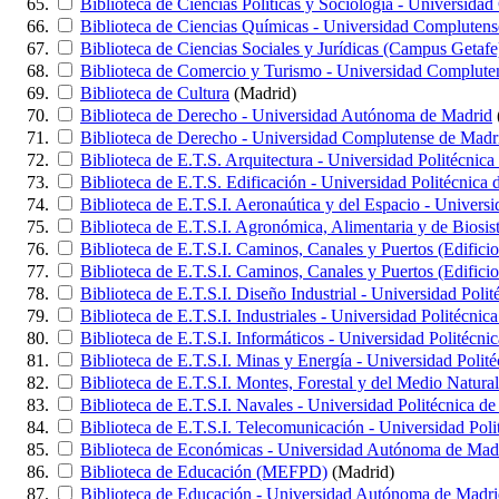
Biblioteca de Ciencias Políticas y Sociología - Universid
Biblioteca de Ciencias Químicas - Universidad Compluten
Biblioteca de Ciencias Sociales y Jurídicas (Campus Getafe
Biblioteca de Comercio y Turismo - Universidad Complute
Biblioteca de Cultura
(Madrid)
Biblioteca de Derecho - Universidad Autónoma de Madrid
Biblioteca de Derecho - Universidad Complutense de Madr
Biblioteca de E.T.S. Arquitectura - Universidad Politécnic
Biblioteca de E.T.S. Edificación - Universidad Politécnica
Biblioteca de E.T.S.I. Aeronaútica y del Espacio - Univers
Biblioteca de E.T.S.I. Agronómica, Alimentaria y de Biosis
Biblioteca de E.T.S.I. Caminos, Canales y Puertos (Edifici
Biblioteca de E.T.S.I. Caminos, Canales y Puertos (Edificio
Biblioteca de E.T.S.I. Diseño Industrial - Universidad Poli
Biblioteca de E.T.S.I. Industriales - Universidad Politécnic
Biblioteca de E.T.S.I. Informáticos - Universidad Politécni
Biblioteca de E.T.S.I. Minas y Energía - Universidad Polit
Biblioteca de E.T.S.I. Montes, Forestal y del Medio Natura
Biblioteca de E.T.S.I. Navales - Universidad Politécnica d
Biblioteca de E.T.S.I. Telecomunicación - Universidad Pol
Biblioteca de Económicas - Universidad Autónoma de Mad
Biblioteca de Educación (MEFPD)
(Madrid)
Biblioteca de Educación - Universidad Autónoma de Madr