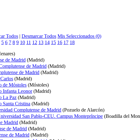
ar Todos
|
Desmarcar Todos
Mis Seleccionados (0)
5
6
7
8
9
10
11
12
13
14
15
16
17
18
Henares)
nse de Madrid
(Madrid)
d Complutense de Madrid
(Madrid)
omplutense de Madrid
(Madrid)
 Carlos
(Madrid)
io de Móstoles
(Móstoles)
io Infanta Leonor
(Madrid)
io La Paz
(Madrid)
o Santa Cristina
(Madrid)
versidad Complutense de Madrid
(Pozuelo de Alarcón)
a Universidad San Pablo-CEU. Campus Montepríncipe
(Boadilla del Mon
de Madrid
(Madrid)
nse de Madrid
(Madrid)
ense de Madrid
(Madrid)