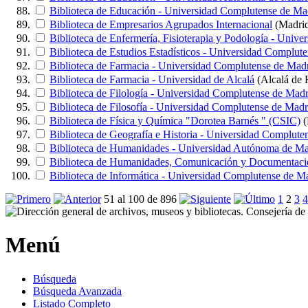
Biblioteca de Educación - Universidad Complutense de Ma
Biblioteca de Empresarios Agrupados Internacional
(Madri
Biblioteca de Enfermería, Fisioterapia y Podología - Univ
Biblioteca de Estudios Estadísticos - Universidad Complut
Biblioteca de Farmacia - Universidad Complutense de Mad
Biblioteca de Farmacia - Universidad de Alcalá
(Alcalá de 
Biblioteca de Filología - Universidad Complutense de Madr
Biblioteca de Filosofía - Universidad Complutense de Madr
Biblioteca de Física y Química "Dorotea Barnés " (CSIC)
(
Biblioteca de Geografía e Historia - Universidad Complute
Biblioteca de Humanidades - Universidad Autónoma de Ma
Biblioteca de Humanidades, Comunicación y Documentació
Biblioteca de Informática - Universidad Complutense de M
51 al 100 de 896
1
2
3
4
Menú
Búsqueda
Búsqueda Avanzada
Listado Completo