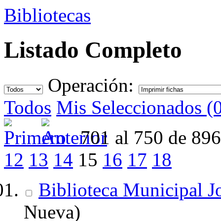
Bibliotecas
Listado Completo
Operación:
Todos
Mis Seleccionados (
701 al 750 de 89
12
13
14
15
16
17
18
Biblioteca Municipal 
Nueva)