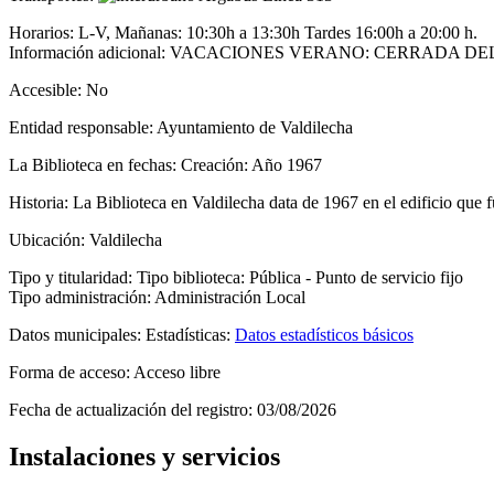
Horarios:
L-V, Mañanas: 10:30h a 13:30h Tardes 16:00h a 20:00 h.
Información adicional: VACACIONES VERANO: CERRADA DE
Accesible:
No
Entidad responsable:
Ayuntamiento de Valdilecha
La Biblioteca en fechas:
Creación: Año 1967
Historia:
La Biblioteca en Valdilecha data de 1967 en el edificio que f
Ubicación:
Valdilecha
Tipo y titularidad:
Tipo biblioteca: Pública - Punto de servicio fijo
Tipo administración: Administración Local
Datos municipales:
Estadísticas:
Datos estadísticos básicos
Forma de acceso:
Acceso libre
Fecha de actualización del registro:
03/08/2026
Instalaciones y servicios