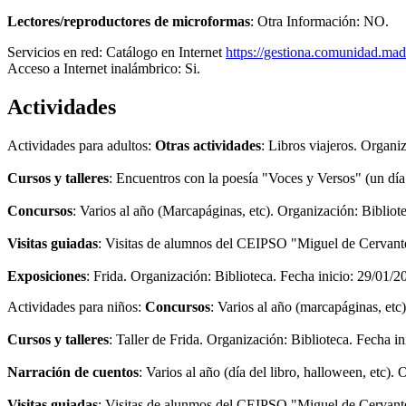
Lectores/reproductores de microformas
: Otra Información: NO.
Servicios en red:
Catálogo en Internet
https://gestiona.comunidad.
Acceso a Internet inalámbrico: Si.
Actividades
Actividades para adultos:
Otras actividades
: Libros viajeros. Organi
Cursos y talleres
: Encuentros con la poesía "Voces y Versos" (un día
Concursos
: Varios al año (Marcapáginas, etc). Organización: Bibliot
Visitas guiadas
: Visitas de alumnos del CEIPSO "Miguel de Cervantes
Exposiciones
: Frida. Organización: Biblioteca. Fecha inicio: 29/01/2
Actividades para niños:
Concursos
: Varios al año (marcapáginas, etc
Cursos y talleres
: Taller de Frida. Organización: Biblioteca. Fecha i
Narración de cuentos
: Varios al año (día del libro, halloween, etc)
Visitas guiadas
: Visitas de alunmos del CEIPSO "Miguel de Cervantes