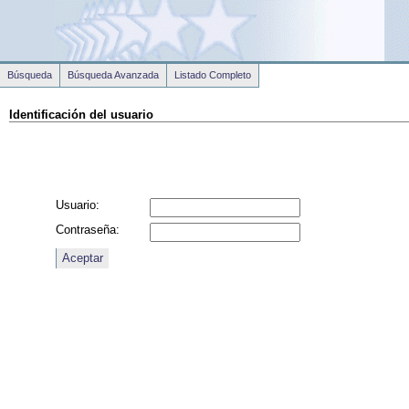
Búsqueda
Búsqueda Avanzada
Listado Completo
Identificación del usuario
Usuario:
Contraseña: