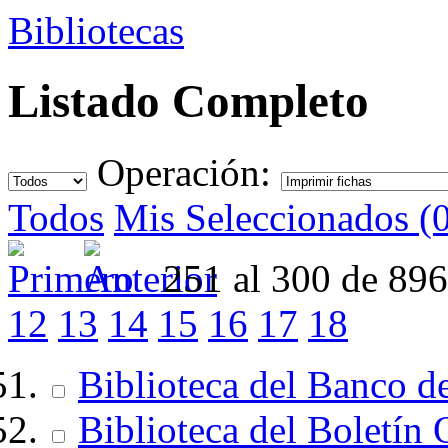
Bibliotecas
Listado Completo
Operación:
Todos
Mis Seleccionados (
251 al 300 de 89
12
13
14
15
16
17
18
Biblioteca del Banco d
Biblioteca del Boletín 