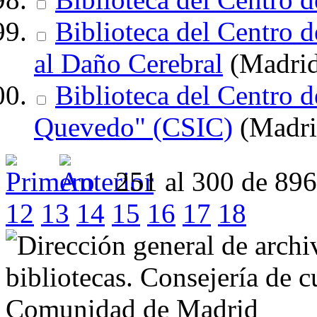
Biblioteca del Centro d
al Daño Cerebral
(Madrid
Biblioteca del Centro d
Quevedo" (CSIC)
(Madri
251 al 300 de 89
12
13
14
15
16
17
18