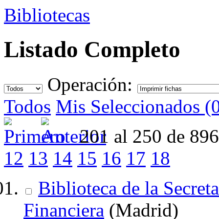
Bibliotecas
Listado Completo
Operación:
Todos
Mis Seleccionados (
201 al 250 de 89
12
13
14
15
16
17
18
Biblioteca de la Secreta
Financiera
(Madrid)