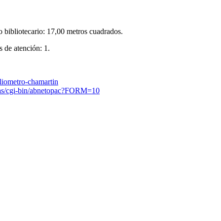
so bibliotecario: 17,00 metros cuadrados.
s de atención: 1.
liometro-chamartin
icas/cgi-bin/abnetopac?FORM=10