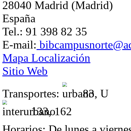
28040 Madrid (Madrid)
España
Tel.: 91 398 82 35
E-mail:
bibcampusnorte@ad
Mapa Localización
Sitio Web
Transportes:
83, U
133, 162
Horarios:
De lunes a viernes