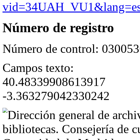
vid=34UAH_VU1&lang=e
Número de registro
Número de control:
030053
Campos texto:
40.48339908613917
-3.363279042330242