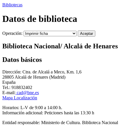
Bibliotecas
Datos de biblioteca
Operación:
Biblioteca Nacional/ Alcalá de Henares
Datos básicos
Dirección:
Ctra. de Alcalá a Meco, Km. 1,6
28805 Alcalá de Henares (Madrid)
España
Tel.: 918832402
E-mail:
cad@bne.es
Mapa Localización
Horarios:
L-V de 9:00 a 14:00 h.
Información adicional: Peticiones hasta las 13:30 h
Entidad responsable:
Ministerio de Cultura. Biblioteca Nacional