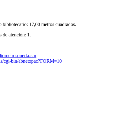
so bibliotecario: 17,00 metros cuadrados.
s de atención: 1.
iometro-puerta-sur
icas/cgi-bin/abnetopac?FORM=10