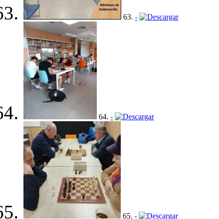
63.
-
64.
-
65.
-